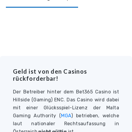
Geld ist von den Casinos
rückforderbar!
Der Betreiber hinter dem Bet365 Casino ist
Hillside (Gaming) ENC. Das Casino wird dabei
mit einer Glücksspiel-Lizenz der Malta
Gaming Authority (
MGA
) betrieben, welche
laut nationaler Rechtsaufassung in
Österreich
nicht gültig
ist.